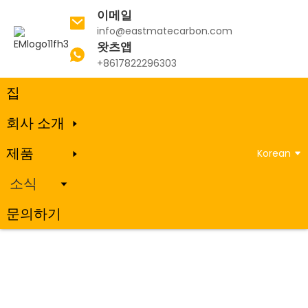
이메일
info@eastmatecarbon.com
왓츠앱
집
소식
+8617822296303
집
회사 소개
소식
제품
Korean
소식
문의하기