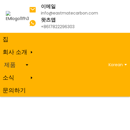
이메일
info@eastmatecarbon.com
왓츠앱
집
제품
소성 석유 코크스
+8617822296303
집
회사 소개
소성 석유 코크스
제품
Korean
소식
문의하기