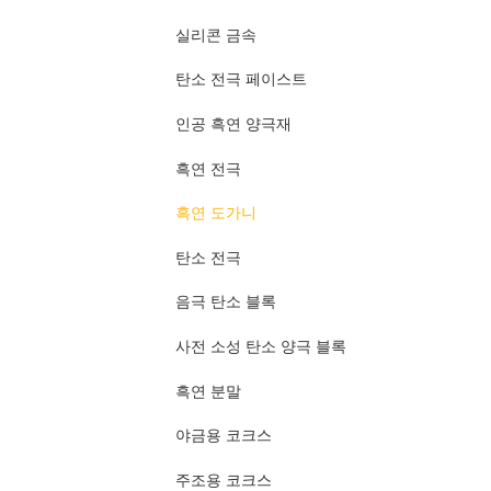
실리콘 금속
탄소 전극 페이스트
인공 흑연 양극재
흑연 전극
흑연 도가니
탄소 전극
음극 탄소 블록
사전 소성 탄소 양극 블록
흑연 분말
야금용 코크스
주조용 코크스