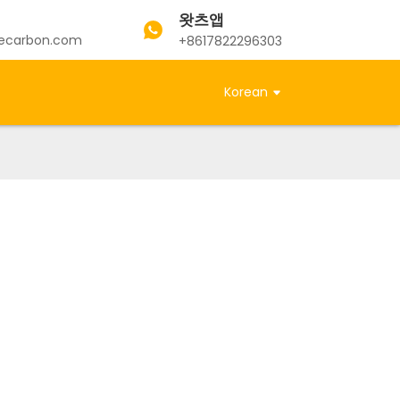
왓츠앱
ecarbon.com
+8617822296303
Korean