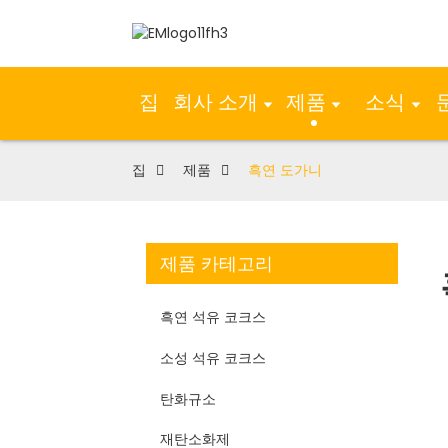
집
회사 소개
제품
소식
집
제품
흑연 도가니
제품 카테고리
흑연 석유 코크스
소성 석유 코크스
탄화규소
재탄소화제