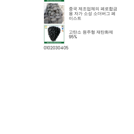
중국 제조업체의 페로합금
용 자가 소성 소더버그 페
이스트
고탄소 원주형 재탄화제
95%
01
02
03
04
05
주조 산업에서 사용되는 원
기둥형 흑연 재탄화제 탄소
첨가제
고탄소 합성 흑연 분말
주철용 고정탄소 96% 원기
둥형 재탄소강판 (3mm,
4mm, 5mm)