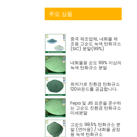
주요 상품
중국 제조업체, 내화물 제
조용 고순도 녹색 탄화규소
(SiC) 분말(99%)
내화물용 순도 99% 이상의
녹색 탄화규소 분말
최저가로 친환경 탄화규소
120파운드를 공급합니다.
Fepa 및 JIS 표준을 준수하
는 고순도 친환경 탄화규소
미세분말
고순도 98.5% 탄화규소 분
말 (연마용) / 내화물 공장
용 녹색 탄화규소