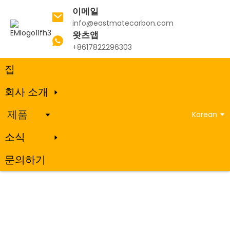
이메일
info@eastmatecarbon.com
왓츠앱
집
제품
흑연 석유 코크스
+8617822296303
집
회사 소개
흑연 석유 코크스
제품
Korean
소식
문의하기