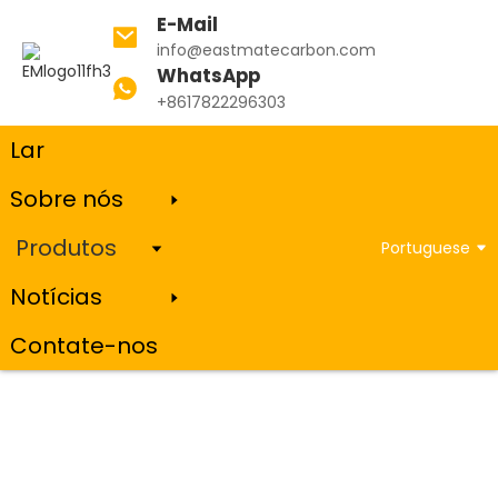
E-Mail
info@eastmatecarbon.com
WhatsApp
Lar
Produtos
Grafite Coque de petróleo
+8617822296303
Lar
Sobre nós
Grafite Coque de petróleo
Produtos
Portuguese
Notícias
Contate-nos