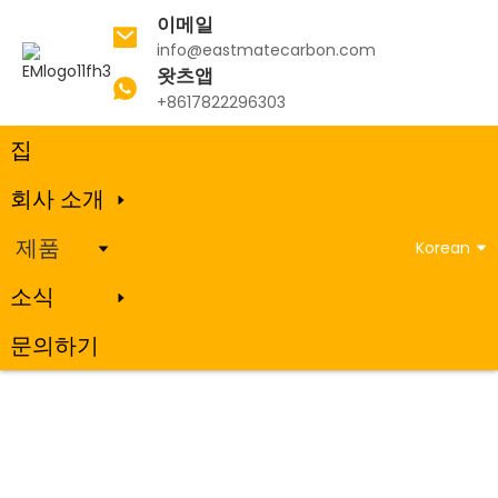
이메일
info@eastmatecarbon.com
왓츠앱
집
제품
+8617822296303
집
회사 소개
제품
제품
Korean
소식
문의하기