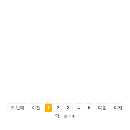
첫 번째
이전
1
2
3
4
5
다음
마지
막
총 13개