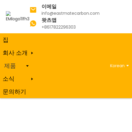
이메일
info@eastmatecarbon.com
왓츠앱
집
제품
탄소 전극
+8617822296303
집
회사 소개
탄소 전극
제품
Korean
소식
문의하기