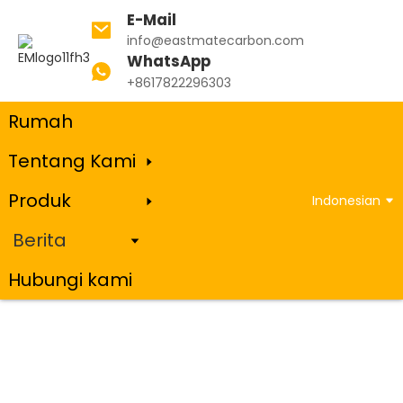
E-Mail
info@eastmatecarbon.com
WhatsApp
Rumah
Berita
+8617822296303
Rumah
Tentang Kami
Berita
Produk
Indonesian
Berita
Hubungi kami