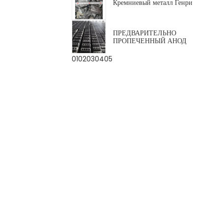
Кремниевый металл Генри
ПРЕДВАРИТЕЛЬНО
ПРОПЕЧЕННЫЙ АНОД
01
02
03
04
05
Черный карбид кремния...
Кокс литейного
производства
Графитизированная нефть...