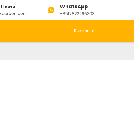
WhatsApp
 Почта
ecarbon.com
+8617822296303
Russian