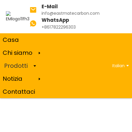
E-Mail
info@eastmatecarbon.com
WhatsApp
Casa
Prodotti
Carburo di silicio
+8617822296303
Casa
Chi siamo
Carburo di silicio
Prodotti
Italian
Notizia
Contattaci