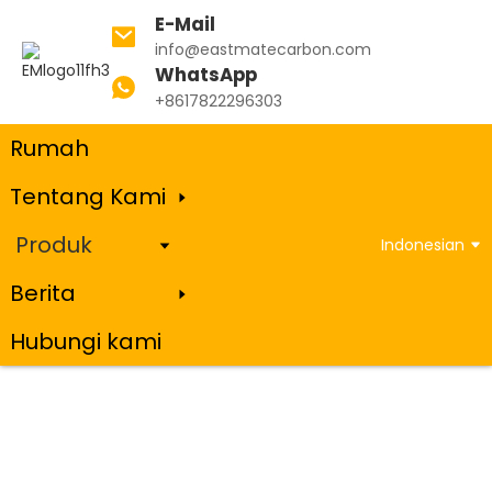
E-Mail
info@eastmatecarbon.com
WhatsApp
Rumah
Produk
Kokas Minyak Bumi yang
+8617822296303
Dikalsinasi
Rumah
Tentang Kami
Kokas Minyak Bumi yang Dikalsinasi
Produk
Indonesian
Berita
Hubungi kami