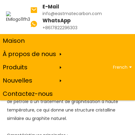
E-Mail
info@eastmatecarbon.com
WhatsApp
Maison
Nouvelles
Coke de pétrole graphitisé
+8617822296303
Maison
Coke de pétrole graphitisé
À propos de nous
Produits
French
13 juin 2025
Nouvelles
Le coke de pétrole graphitisé (GPC) est un matériau à
Contactez-nous
haute teneur en carbone produit en soumettant le coke
de pétrole à un traitement de graphitisation à haute
température, ce qui donne une structure cristalline
similaire au graphite naturel.