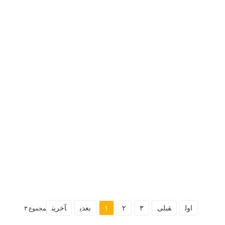
اول
قبلی
۳
۲
۱
بعدی
آخرین
مجموع ۳