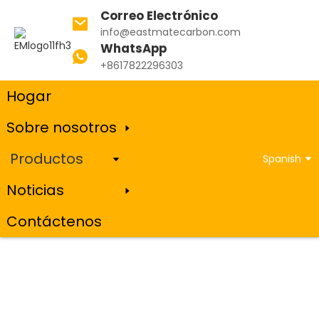
Correo Electrónico
info@eastmatecarbon.com
WhatsApp
Hogar
Productos
Bloque de ánodo de carbono
+8617822296303
precocido
Hogar
Sobre nosotros
Bloque de ánodo de carbono precocido
Productos
Spanish
Noticias
Contáctenos