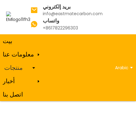
بريد إلكتروني
info@eastmatecarbon.com
واتساب
بيت
منتجات
كتلة الكربون الكاثودية
+8617822296303
بيت
معلومات عنا
كتلة الكربون الكاثودية
منتجات
Arabic
أخبار
اتصل بنا