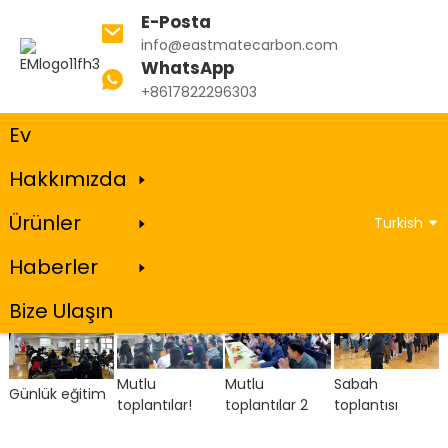
E-Posta
info@eastmatecarbon.com
WhatsApp
Ev
Kültürümüz ve Eğitimimiz
+8617822296303
Ev
Hakkımızda
Kültürümüz ve Eğitimimiz
Ürünler
Turkish
Haberler
Bize Ulaşın
Mutlu
Mutlu
Sabah
Günlük eğitim
toplantılar!
toplantılar 2
toplantısı