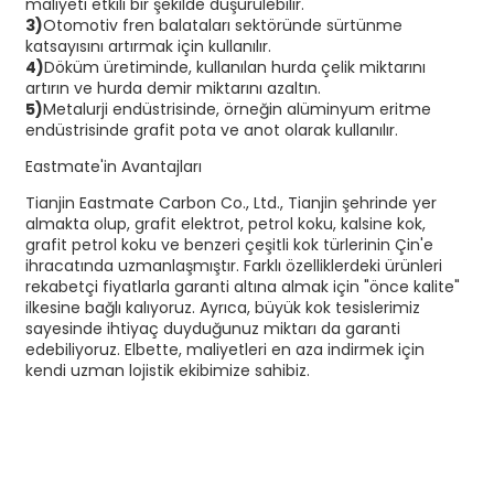
maliyeti etkili bir şekilde düşürülebilir.
3)
Otomotiv fren balataları sektöründe sürtünme
katsayısını artırmak için kullanılır.
4)
Döküm üretiminde, kullanılan hurda çelik miktarını
artırın ve hurda demir miktarını azaltın.
5)
Metalurji endüstrisinde, örneğin alüminyum eritme
endüstrisinde grafit pota ve anot olarak kullanılır.
Eastmate'in Avantajları
Tianjin Eastmate Carbon Co., Ltd., Tianjin şehrinde yer
almakta olup, grafit elektrot, petrol koku, kalsine kok,
grafit petrol koku ve benzeri çeşitli kok türlerinin Çin'e
ihracatında uzmanlaşmıştır. Farklı özelliklerdeki ürünleri
rekabetçi fiyatlarla garanti altına almak için "önce kalite"
ilkesine bağlı kalıyoruz. Ayrıca, büyük kok tesislerimiz
sayesinde ihtiyaç duyduğunuz miktarı da garanti
edebiliyoruz. Elbette, maliyetleri en aza indirmek için
kendi uzman lojistik ekibimize sahibiz.