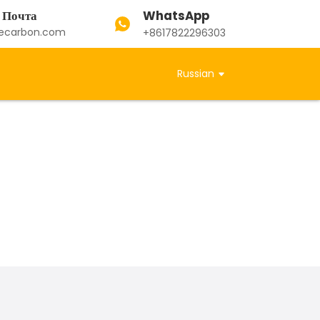
WhatsApp
 Почта
ecarbon.com
+8617822296303
Russian