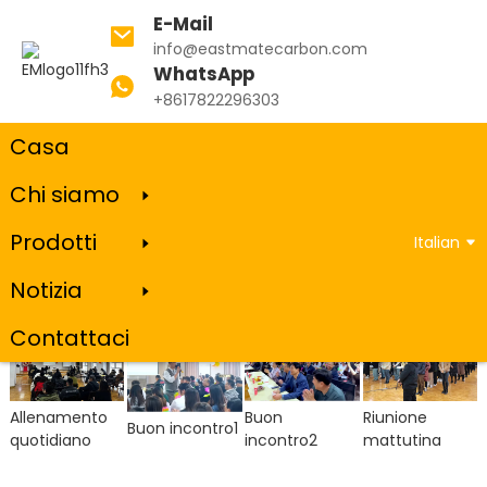
E-Mail
info@eastmatecarbon.com
WhatsApp
Casa
La nostra cultura e istruzione
+8617822296303
Casa
Chi siamo
La nostra cultura e istruzione
Prodotti
Italian
Notizia
Contattaci
Allenamento
Buon
Riunione
Buon incontro1
quotidiano
incontro2
mattutina